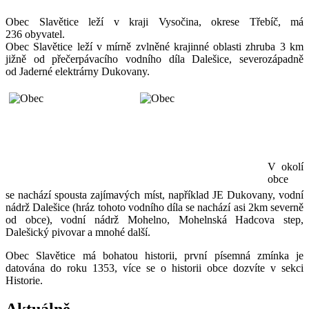
Obec Slavětice leží v kraji Vysočina, okrese Třebíč, má
236 obyvatel.
Obec Slavětice leží v mírně zvlněné krajinné oblasti zhruba 3 km
jižně od přečerpávacího vodního díla Dalešice, severozápadně
od Jaderné elektrárny Dukovany.
V okolí
obce
se nachází spousta zajímavých míst, například JE Dukovany, vodní
nádrž Dalešice (hráz tohoto vodního díla se nachází asi 2km severně
od obce), vodní nádrž Mohelno, Mohelnská Hadcova step,
Dalešický pivovar a mnohé další.
Obec Slavětice má bohatou historii, první písemná zmínka je
datována do roku 1353, více se o historii obce dozvíte v sekci
Historie.