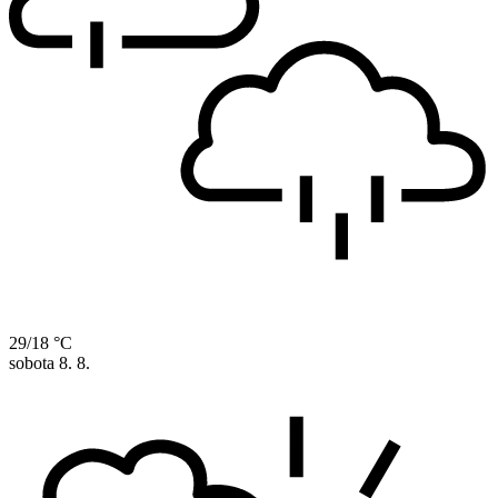
29/18 °C
sobota
8. 8.