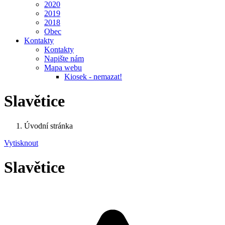
2020
2019
2018
Obec
Kontakty
Kontakty
Napište nám
Mapa webu
Kiosek - nemazat!
Slavětice
Úvodní stránka
Vytisknout
Slavětice