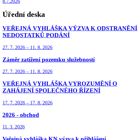
8.7.2026
Úřední deska
VEŘEJNÁ VYHLÁŠKA VÝZVA K ODSTRANĚNÍ
NEDOSTATKŮ PODÁNÍ
27. 7.
2026
–
11. 8.
2026
Záměr zatížení pozemku služebností
27. 7.
2026
–
11. 8.
2026
VEŘEJNÁ VYHLÁŠKA VYROZUMĚNÍ O
ZAHÁJENÍ SPOLEČNÉHO ŘÍZENÍ
17. 7.
2026
–
17. 8.
2026
2026 - obchod
11. 3.
2026
Veřejná vyhláška KN výzva k přihlášení