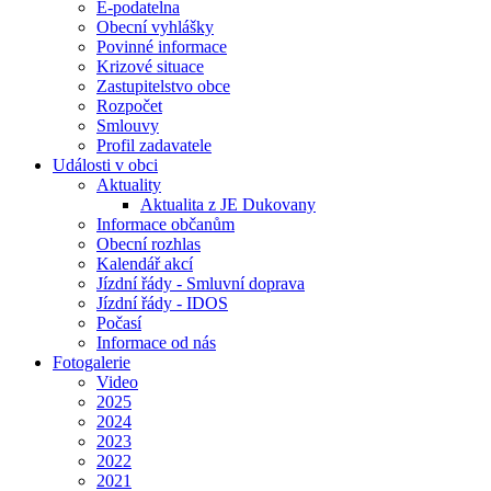
E-podatelna
Obecní vyhlášky
Povinné informace
Krizové situace
Zastupitelstvo obce
Rozpočet
Smlouvy
Profil zadavatele
Události v obci
Aktuality
Aktualita z JE Dukovany
Informace občanům
Obecní rozhlas
Kalendář akcí
Jízdní řády - Smluvní doprava
Jízdní řády - IDOS
Počasí
Informace od nás
Fotogalerie
Video
2025
2024
2023
2022
2021