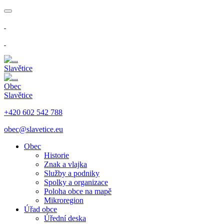
​
​
Slavětice
Obec
Slavětice
+420 602 542 788
obec@slavetice.eu
Obec
Historie
Znak a vlajka
Služby a podniky
Spolky a organizace
Poloha obce na mapě
Mikroregion
Úřad obce
Úřední deska