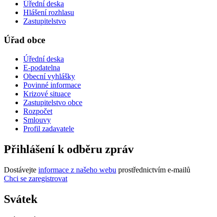
Úřední deska
Hlášení rozhlasu
Zastupitelstvo
Úřad obce
Úřední deska
E-podatelna
Obecní vyhlášky
Povinné informace
Krizové situace
Zastupitelstvo obce
Rozpočet
Smlouvy
Profil zadavatele
Přihlášení k odběru zpráv
Dostávejte
informace z našeho webu
prostřednictvím e-mailů
Chci se zaregistrovat
Svátek