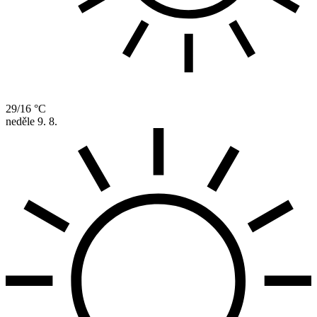
29/16 °C
neděle
9. 8.