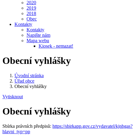
2020
2019
2018
Obec
Kontakty
Kontakty
Napište nám
Mapa webu
Kiosek - nemazat!
Obecní vyhlášky
Úvodní stránka
Úřad obce
Obecní vyhlášky
Vytisknout
Obecní vyhlášky
Sbírka právních předpisů:
https://sbirkapp.gov.cz/vydavatel/kjnbgas?
hlavni_typ=pp