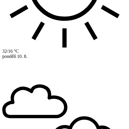
32/16 °C
pondělí
10. 8.