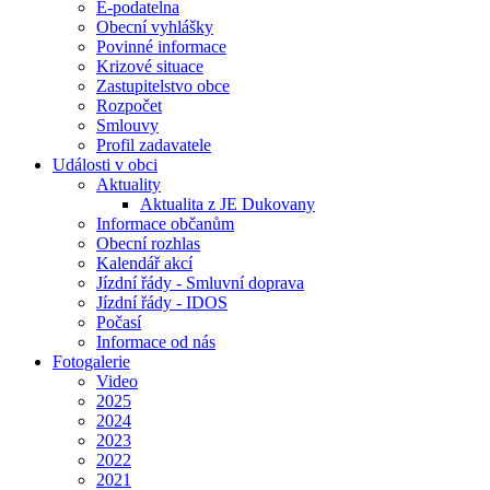
E-podatelna
Obecní vyhlášky
Povinné informace
Krizové situace
Zastupitelstvo obce
Rozpočet
Smlouvy
Profil zadavatele
Události v obci
Aktuality
Aktualita z JE Dukovany
Informace občanům
Obecní rozhlas
Kalendář akcí
Jízdní řády - Smluvní doprava
Jízdní řády - IDOS
Počasí
Informace od nás
Fotogalerie
Video
2025
2024
2023
2022
2021