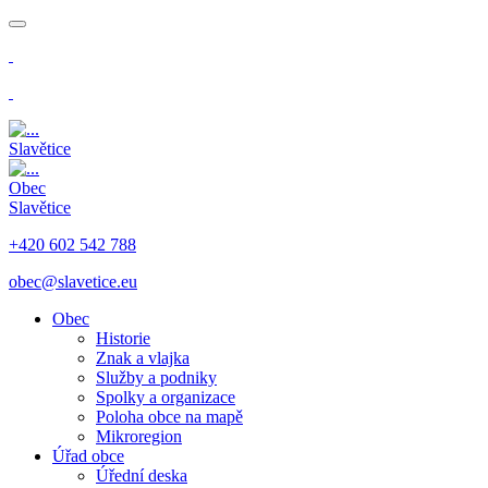
​
​
Slavětice
Obec
Slavětice
+420 602 542 788
obec@slavetice.eu
Obec
Historie
Znak a vlajka
Služby a podniky
Spolky a organizace
Poloha obce na mapě
Mikroregion
Úřad obce
Úřední deska