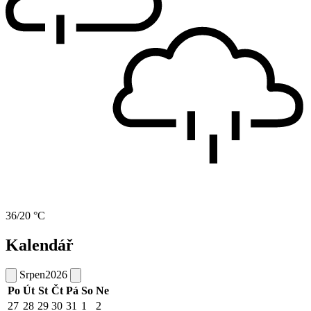
36/20 °C
Kalendář
Srpen
2026
Po
Út
St
Čt
Pá
So
Ne
27
28
29
30
31
1
2