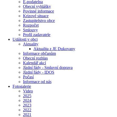
E-podatelna
Obecní vyhlášky
Povinné informace
Krizové situace
Zastupitelstvo obce
Rozpočet
Smlouvy
Profil zadavatele
Události v obci
Aktuality
Aktualita z JE Dukovany
Informace občanům
Obecní rozhlas
Kalendář akcí
Jízdní řády - Smluvní doprava
Jízdní řády - IDOS
Počasí
Informace od nás
Fotogalerie
Video
2025
2024
2023
2022
2021