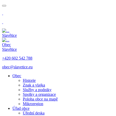
​
​
Slavětice
Obec
Slavětice
+420 602 542 788
obec@slavetice.eu
Obec
Historie
Znak a vlajka
Služby a podniky
Spolky a organizace
Poloha obce na mapě
Mikroregion
Úřad obce
Úřední deska