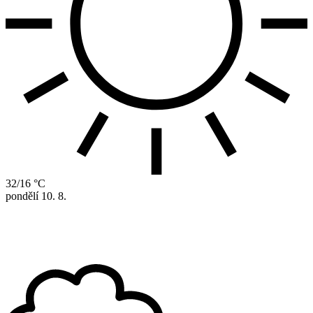
32/16 °C
pondělí
10. 8.