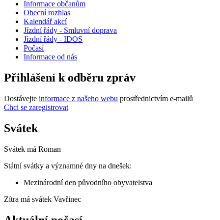
Informace občanům
Obecní rozhlas
Kalendář akcí
Jízdní řády - Smluvní doprava
Jízdní řády - IDOS
Počasí
Informace od nás
Přihlášení k odběru zpráv
Dostávejte
informace z našeho webu
prostřednictvím e-mailů
Chci se zaregistrovat
Svátek
Svátek má
Roman
Státní svátky a významné dny na dnešek:
Mezinárodní den původního obyvatelstva
Zítra má svátek
Vavřinec
Aktuální počasí