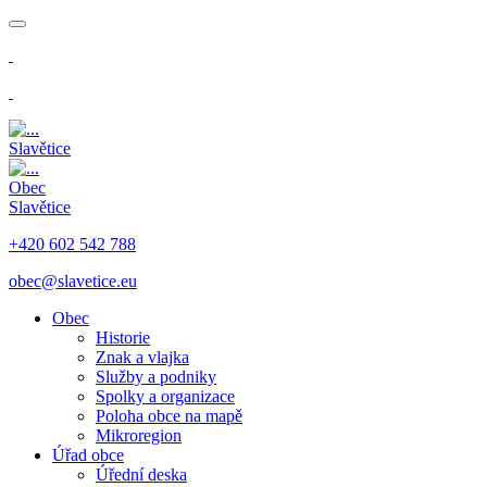
​
​
Slavětice
Obec
Slavětice
+420 602 542 788
obec@slavetice.eu
Obec
Historie
Znak a vlajka
Služby a podniky
Spolky a organizace
Poloha obce na mapě
Mikroregion
Úřad obce
Úřední deska