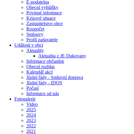
E-podatelna
Obecní vyhlášky
Povinné informace
Krizové situace
Zastupitelstvo obce
Rozpočet
Smlouvy
Profil zadavatele
Události v obci
Aktuality
Aktualita z JE Dukovany
Informace občanům
Obecní rozhlas
Kalendář akcí
Jízdní řády - Smluvní doprava
Jízdní řády - IDOS
Počasí
Informace od nás
Fotogalerie
Video
2025
2024
2023
2022
2021