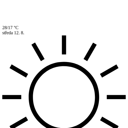
28/17 °C
středa
12. 8.