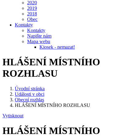
2020
2019
2018
Obec
Kontakty
Kontakty
Napište nám
Mapa webu
Kiosek - nemazat!
HLÁŠENÍ MÍSTNÍHO
ROZHLASU
Úvodní stránka
Události v obci
Obecní rozhlas
HLÁŠENÍ MÍSTNÍHO ROZHLASU
Vytisknout
HLÁŠENÍ MÍSTNÍHO