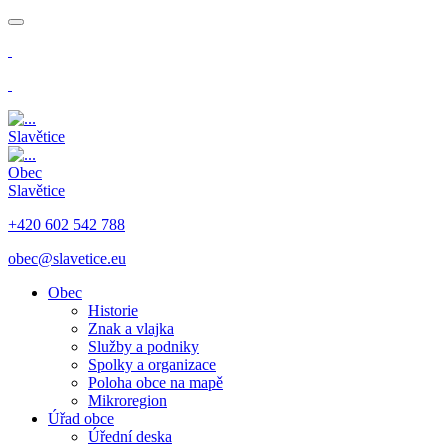
​
​
Slavětice
Obec
Slavětice
+420 602 542 788
obec@slavetice.eu
Obec
Historie
Znak a vlajka
Služby a podniky
Spolky a organizace
Poloha obce na mapě
Mikroregion
Úřad obce
Úřední deska