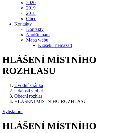
2020
2019
2018
Obec
Kontakty
Kontakty
Napište nám
Mapa webu
Kiosek - nemazat!
HLÁŠENÍ MÍSTNÍHO
ROZHLASU
Úvodní stránka
Události v obci
Obecní rozhlas
HLÁŠENÍ MÍSTNÍHO ROZHLASU
Vytisknout
HLÁŠENÍ MÍSTNÍHO