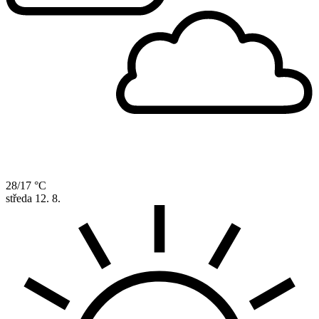
28/17 °C
středa
12. 8.