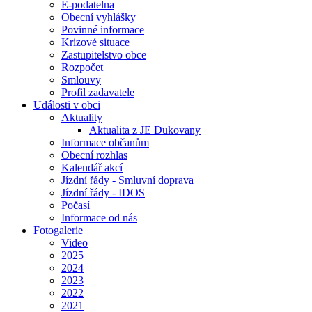
E-podatelna
Obecní vyhlášky
Povinné informace
Krizové situace
Zastupitelstvo obce
Rozpočet
Smlouvy
Profil zadavatele
Události v obci
Aktuality
Aktualita z JE Dukovany
Informace občanům
Obecní rozhlas
Kalendář akcí
Jízdní řády - Smluvní doprava
Jízdní řády - IDOS
Počasí
Informace od nás
Fotogalerie
Video
2025
2024
2023
2022
2021